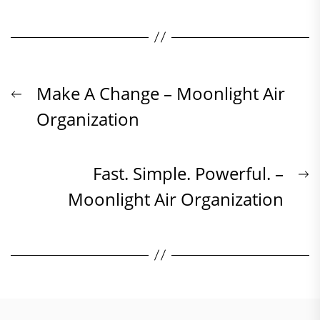
Beitrags-
Previous
Make A Change – Moonlight Air
post:
Organization
Navigation
N
Fast. Simple. Powerful. –
p
Moonlight Air Organization